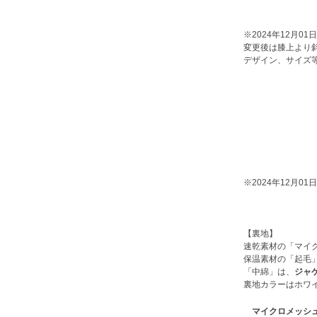
※2024年12月
変更後は膝上より
デザイン、サイズ
※2024年12月
【裏地】
速乾素材の「マイ
保温素材の「起毛
「中綿」は、
ジャケ
裏地カラーはホワ
マイクロメッシ