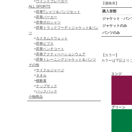
>
ウインドブレーカー
【価格表】
ALL SPORTS
購入形態
>
昇華Tシャツ＆パンツセット
>
昇華パーカー
ジャケット・パン
>
昇華ポロシャツ
ジャケットのみ
>
昇華トラックフーディジャケット&パン
パンツのみ
ツ
>
カスタムスウェット
>
昇華ビブス
>
昇華ベンチコート
>
昇華アクティベーションウェア
【カラー】
>
昇華トレーニングジャケット＆パンツ
カラーは下記より
その他
>
サイクルジャージ
>
タオル
>
横断幕
>
ナップサック
>
バックパック
小物商品