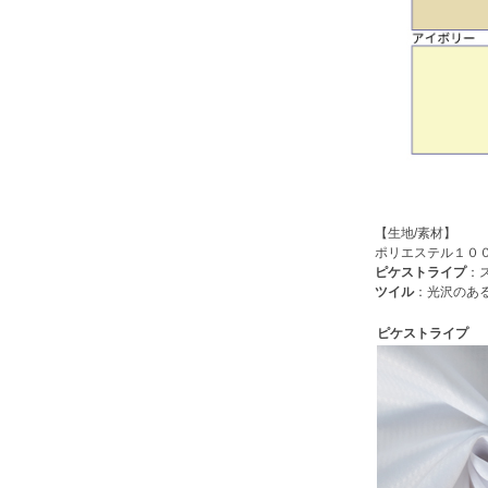
【生地/素材】
ポリエステル１０
ピケストライプ
：
ツイル
：光沢のあ
ピケストライプ