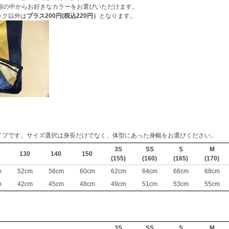
種類の中からお好きなカラーをお選びいただけます。
ック以外は
プラス200円(税込220円）
となります。
イプです。サイズ選択は身長だけでなく、体型にあった身幅をお選びください。
3S
SS
S
M
130
140
150
(155)
(160)
(165)
(170)
m
52cm
56cm
60cm
62cm
64cm
66cm
68cm
m
42cm
45cm
48cm
49cm
51cm
53cm
55cm
3S
SS
S
M