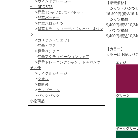
>
ウインドブレーカー
【販売価格】
ALL SPORTS
・
シャツ・パンツ
>
昇華Tシャツ＆パンツセット
16,800円(税込18,
>
昇華パーカー
・
シャツ単品
>
昇華ポロシャツ
9,400円(税込10,
>
昇華トラックフーディジャケット&パン
・
パンツ単品
ツ
9,400円(税込10,3
>
カスタムスウェット
>
昇華ビブス
【カラー】
>
昇華ベンチコート
カラーは下記より
>
昇華アクティベーションウェア
>
昇華トレーニングジャケット＆パンツ
その他
>
サイクルジャージ
>
タオル
>
横断幕
>
ナップサック
>
バックパック
小物商品