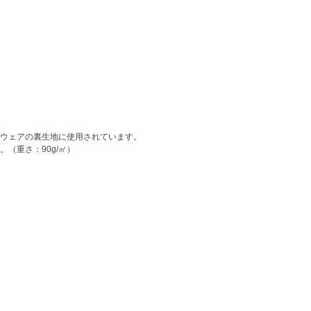
ウェアの裏生地に使用されています。
（重さ：90g/㎡）