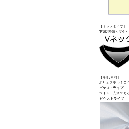
【ネックタイプ】
下図2種類の襟タ
【生地/素材】
ポリエステル１０
ピケストライプ
：
ツイル
：光沢のあ
ピケストライプ