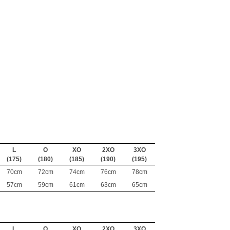
L
O
XO
2XO
3XO
(175)
(180)
(185)
(190)
(195)
70cm
72cm
74cm
76cm
78cm
57cm
59cm
61cm
63cm
65cm
L
O
XO
2XO
3XO