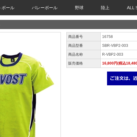
トボール
バレーボール
野球
陸上
ALL
3
商品番号
16758
商品型番
SBR-VBP2-003
商品名称
R-VBP2-003
販売価格
16,800円(税込18,48