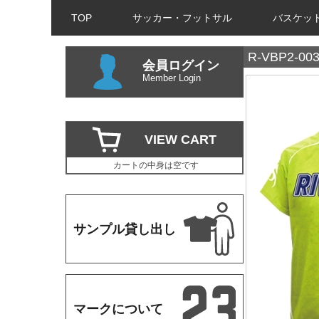
TOP
サッカー・フットサル
バスケッ
R-VBP2-00
会員ログイン
Member Login
VIEW CART
カートの中身は空です
サンプル貸し出し
マークについて