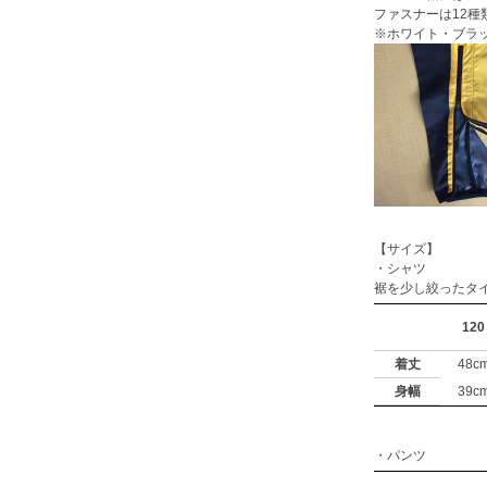
ファスナーは12
※ホワイト・ブラ
【サイズ】
・シャツ
裾を少し絞ったタ
120
着丈
48c
身幅
39c
・パンツ