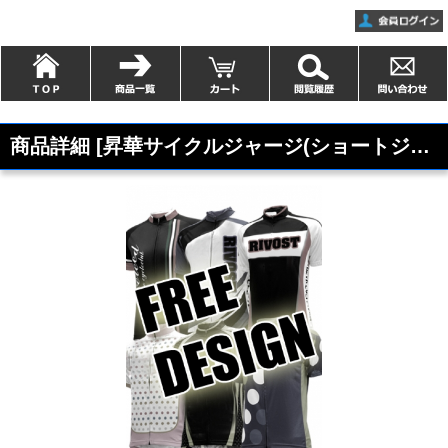
商品詳細 [昇華サイクルジャージ(ショートジップ)-FREE]