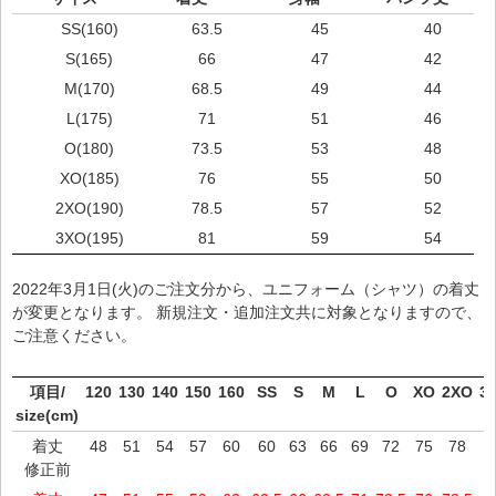
SS(160)
63.5
45
40
S(165)
66
47
42
M(170)
68.5
49
44
L(175)
71
51
46
O(180)
73.5
53
48
XO(185)
76
55
50
2XO(190)
78.5
57
52
3XO(195)
81
59
54
2022年3月1日(火)のご注文分から、ユニフォーム（シャツ）の着丈
が変更となります。 新規注文・追加注文共に対象となりますので、
ご注意ください。
項目/
120
130
140
150
160
SS
S
M
L
O
XO
2XO
3
size(cm)
着丈
48
51
54
57
60
60
63
66
69
72
75
78
8
修正前