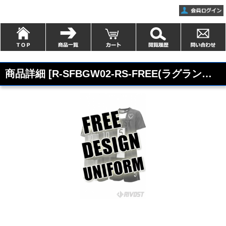
商品詳細 [R-SFBGW02-RS-FREE(ラグランスリーブ)]