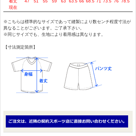
着丈
47
51
55
59
63
63.5
66
68.5
71
73.5
76
78.5
8
現在
※こちらは標準的なサイズであって縫製により数センチ程度寸法が
異なることがございます。ご了承下さい。
※同じサイズでも、生地により着用感は異なります。
【寸法測定箇所】