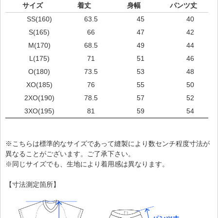
サイズ
着丈
身幅
パンツ丈
SS(160)
63.5
45
40
S(165)
66
47
42
M(170)
68.5
49
44
L(175)
71
51
46
O(180)
73.5
53
48
XO(185)
76
55
50
2XO(190)
78.5
57
52
3XO(195)
81
59
54
※こちらは標準的なサイズであって縫製により数センチ程度寸法が
異なることがございます。ご了承下さい。
※同じサイズでも、生地により着用感は異なります。
【寸法測定箇所】