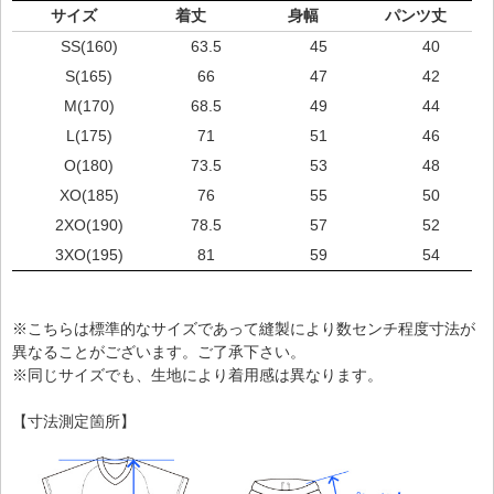
サイズ
着丈
身幅
パンツ丈
SS(160)
63.5
45
40
S(165)
66
47
42
M(170)
68.5
49
44
L(175)
71
51
46
O(180)
73.5
53
48
XO(185)
76
55
50
2XO(190)
78.5
57
52
3XO(195)
81
59
54
※こちらは標準的なサイズであって縫製により数センチ程度寸法が
異なることがございます。ご了承下さい。
※同じサイズでも、生地により着用感は異なります。
【寸法測定箇所】