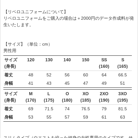
【リベロユニフォームについて】
リベロユニフォームをご購入の場合は＋2000円のデータ作成料が発
生いたします。
【サイズ】（単位：cm）
男性用
サイズ
120
130
140
150
SS
S
(身長)
(160)
(165)
着丈
48
52
56
60
64
66.5
身幅
41
43
45
47
49
51
サイズ
M
L
O
XO
2XO
3XO
(身長)
(170)
(175)
(180)
(185)
(190)
(195)
着丈
69
71.5
74
76.5
79
81.5
身幅
53
55
57
59
61
63
スリムタイプ（ウエストを絞った細身の女性専用のタイプです。サ