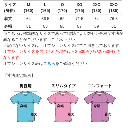
サイズ
M
L
O
XO
2XO
3XO
(身長)
(160)
(165)
(170)
(175)
(180)
(185)
着丈
64
66.5
69
71.5
74
76.5
身幅
51
53
55
57
59
61
※こちらは標準的なサイズであって縫製により数センチ程度寸法が
異なることがございます。ご了承下さい。
上記にないサイズは、オプションサイズにてご用意しております。
オプションサイズを選択された場合は＋2,500円(税込2,750円）と
なります。
オプションサイズ表は
こちら
をご確認ください。
【寸法測定箇所】